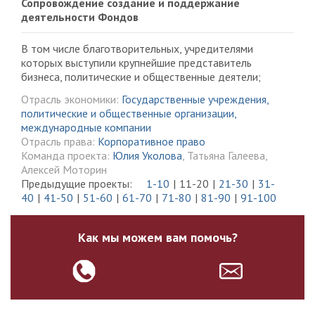
Сопровождение создание и поддержание
деятельности Фондов
В том числе благотворительных, учредителями
которых выступили крупнейшие представитель
бизнеса, политические и общественные деятели;
Отрасль экономики:
Государственные учреждения,
политические и общественные организации,
международные компании
Отрасль права:
Корпоративное право
Команда проекта:
Юлия Уколова
, Татьяна Галеева,
Алексей Моторин
Предыдущие проекты:
1-10
11-20
21-30
31-
40
41-50
51-60
61-70
71-80
81-90
91-100
Как мы можем вам помочь?