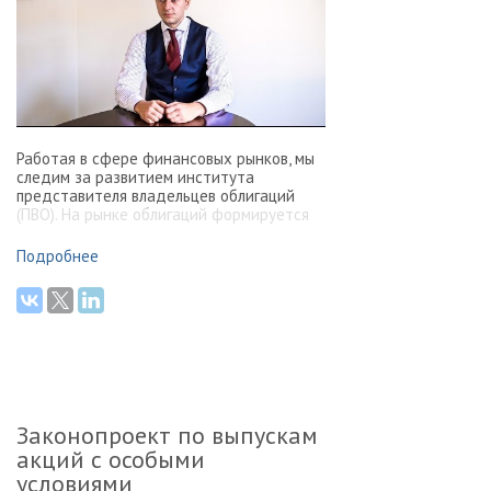
Работая в сфере финансовых рынков, мы
следим за развитием института
представителя владельцев облигаций
(ПВО). На рынке облигаций формируется
негативная практика в отношении
владельцев облигаций (О1, Домашние
ÐŸÐ¾Ð´Ñ€Ð¾Ð±Ð½ÐµÐµ
Подробнее
деньги и других), так как суды и
владельцы облигаций, не имеют
необходимых знаний и опыта.
Законопроект по выпускам
акций с особыми
условиями