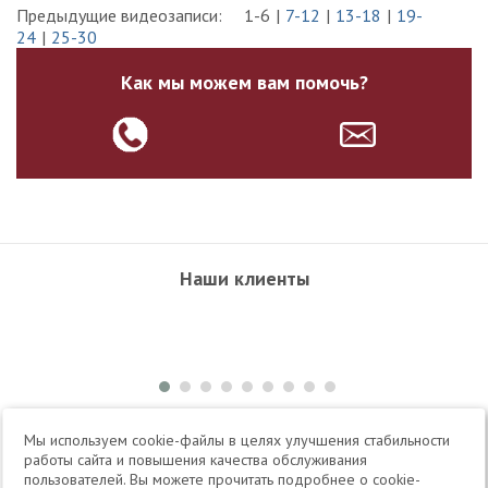
Предыдущие видеозаписи:
1-6
7-12
13-18
19-
24
25-30
Как мы можем вам помочь?
Наши клиенты
+7 495 504-34-61
Мы используем cookie-файлы в целях улучшения стабильности
работы сайта и повышения качества обслуживания
пользователей. Вы можете прочитать подробнее о cookie-
Telegram
Max