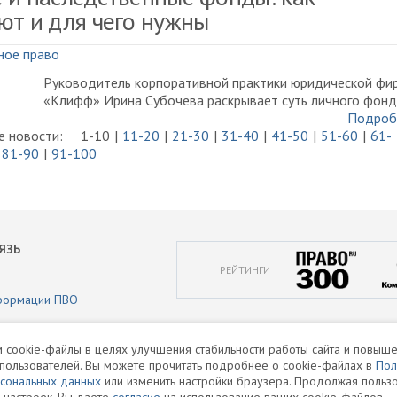
ют и для чего нужны
ное право
Руководитель корпоративной практики юридической фи
«Клифф» Ирина Субочева раскрывает суть личного фон
Подроб
 новости:
1-10
11-20
21-30
31-40
41-50
51-60
61-
81-90
91-100
ЯЗЬ
РЕЙТИНГИ
формации ПВО
аботки персональных данных
 cookie-файлы в целях улучшения стабильности работы сайта и повыше
пользователей. Вы можете прочитать подробнее о cookie-файлах в
Пол
и
рсональных данных
или изменить настройки браузера. Продолжая пользо
 настроек, Вы даете
согласие
на использование ваших cookie-файлов.