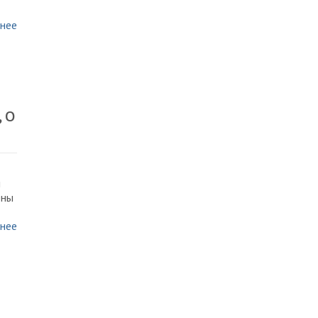
нее
 о
ы
ены
нее