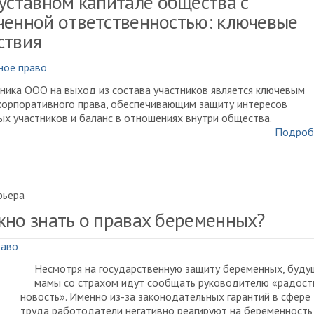
 уставном капитале общества с
ченной ответственностью: ключевые
ствия
ное право
ника ООО на выход из состава участников является ключевым
корпоративного права, обеспечивающим защиту интересов
х участников и баланс в отношениях внутри общества.
Подроб
рьера
жно знать о правах беременных?
раво
Несмотря на государственную защиту беременных, буду
мамы со страхом идут сообщать руководителю «радос
новость». Именно из-за законодательных гарантий в сфере
труда работодатели негативно реагируют на беременность