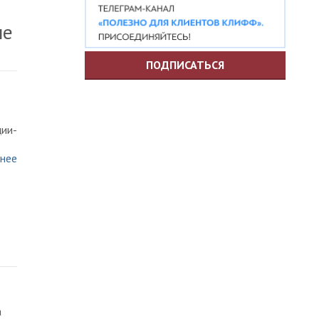
ые
ПОДПИСАТЬСЯ
ции-
нее
а