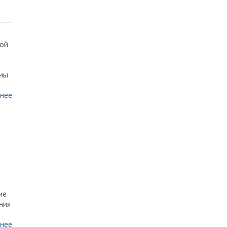
ной
змы
нее
ие
ния
нее