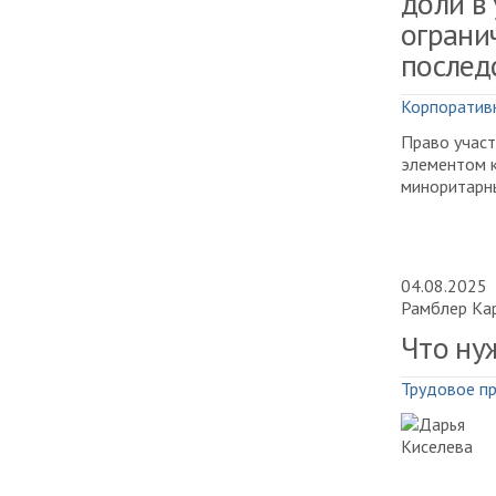
доли в
ограни
послед
Корпоратив
Право участ
элементом 
миноритарны
04.08.2025
Рамблер Ка
Что ну
Трудовое п