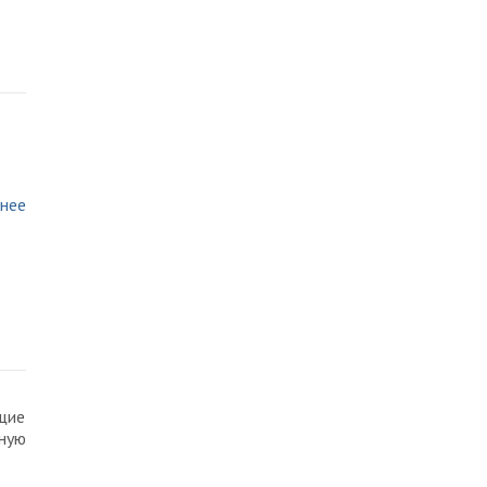
нее
щие
тную