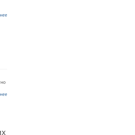
нее
тно
нее
их