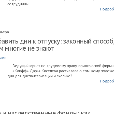
сотрудницы.
Подроб
рьера
авить дни к отпуску: законный способ,
м многие не знают
раво
Ведущий юрист по трудовому праву юридической фирм
«Клифф» Дарья Киселева рассказала о том, кому полож
дни для диспансеризации и сколько?
Подроб
 и наследственные фонды: как