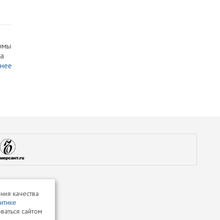
рмы
да
нее
ния качества
итике
ваться сайтом