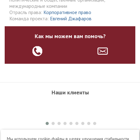
международные компании
Отрасль права:
Корпоративное право
Команда проекта:
Евгений Джафаров
Как мы можем вам помочь?
Наши клиенты
+7 495 504-34-61
Мы используем cookie-файлы в целях улучшения стабильности