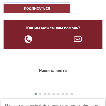
ПОДПИСАТЬСЯ
Как мы можем вам помочь?
Наши клиенты
+7 495 504-34-61
Мы используем cookie-файлы в целях улучшения стабильности