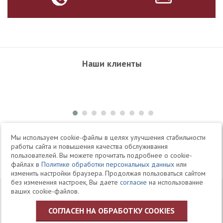
Наши клиенты
+7 495 504-34-61
Мы используем cookie-файлы в целях улучшения стабильности
работы сайта и повышения качества обслуживания
пользователей. Вы можете прочитать подробнее о cookie-
Telegram
Max
файлах в
Политике обработки персональных данных
или
изменить настройки браузера. Продолжая пользоваться сайтом
без изменения настроек, Вы даете
согласие
на использование
© 1994-2026 Юридическая Фирма «Клифф»
Карта
ваших cookie-файлов.
Юридические услуги, аудит, офшоры
сайта
СОГЛАСЕН НА ОБРАБОТКУ COOKIES
Политика ЗАО «Юридическая фирма «КЛИФФ» в отношении
обработки персональных данных пользователей