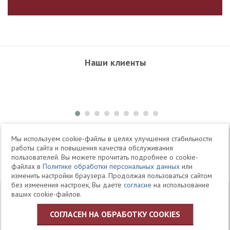
Наши клиенты
+7 495 504-34-61
Мы используем cookie-файлы в целях улучшения стабильности
работы сайта и повышения качества обслуживания
пользователей. Вы можете прочитать подробнее о cookie-
Telegram
Max
файлах в
Политике обработки персональных данных
или
изменить настройки браузера. Продолжая пользоваться сайтом
без изменения настроек, Вы даете
согласие
на использование
© 1994-2026 Юридическая Фирма «Клифф»
Карта
ваших cookie-файлов.
Юридические услуги, аудит, офшоры
сайта
СОГЛАСЕН НА ОБРАБОТКУ COOKIES
Политика ЗАО «Юридическая фирма «КЛИФФ» в отношении
обработки персональных данных пользователей