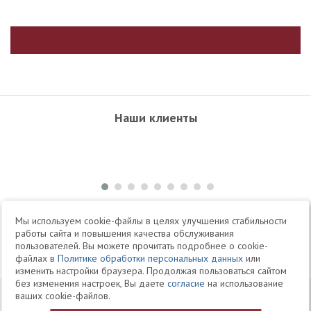
Наши клиенты
+7 495 504-34-61
Мы используем cookie-файлы в целях улучшения стабильности
работы сайта и повышения качества обслуживания
пользователей. Вы можете прочитать подробнее о cookie-
Telegram
Max
файлах в
Политике обработки персональных данных
или
изменить настройки браузера. Продолжая пользоваться сайтом
без изменения настроек, Вы даете
согласие
на использование
© 1994-2026 Юридическая Фирма «Клифф»
Карта
ваших cookie-файлов.
Юридические услуги, аудит, офшоры
сайта