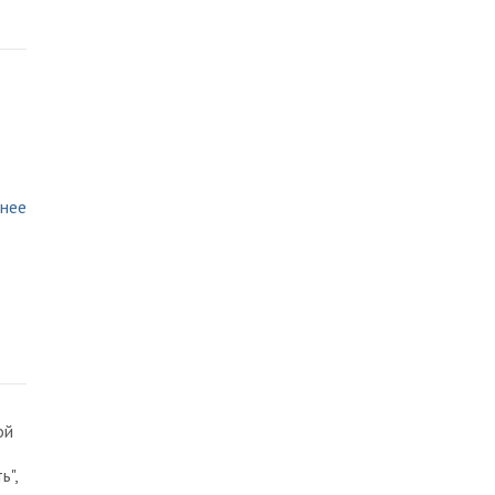
нее
ой
ь",