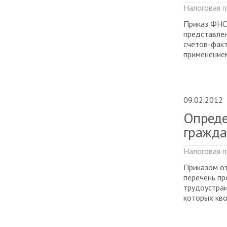
Налоговая п
Приказ ФНС
представлен
счетов-факт
применением
09.02.2012
Опреде
гражда
Налоговая п
Приказом о
перечень пр
трудоустраи
которых кво