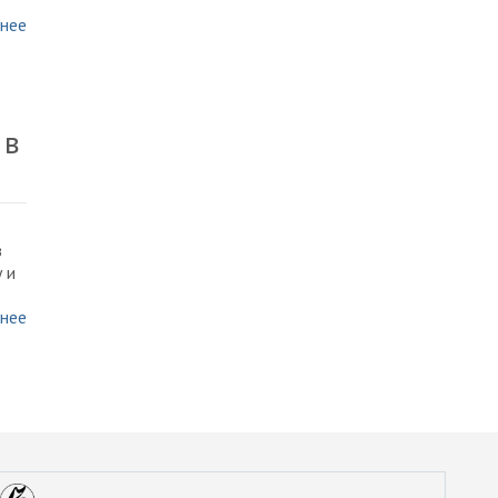
нее
 в
з
 и
нее