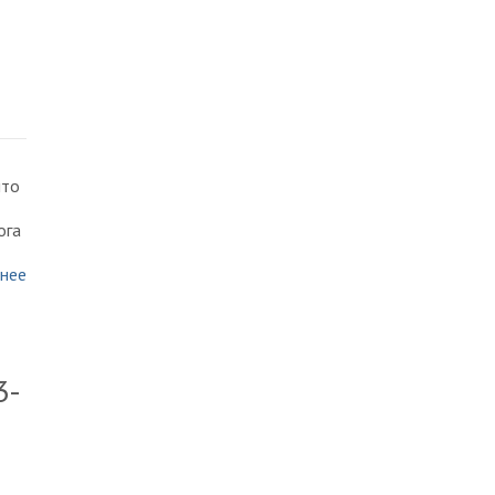
что
ога
нее
3-