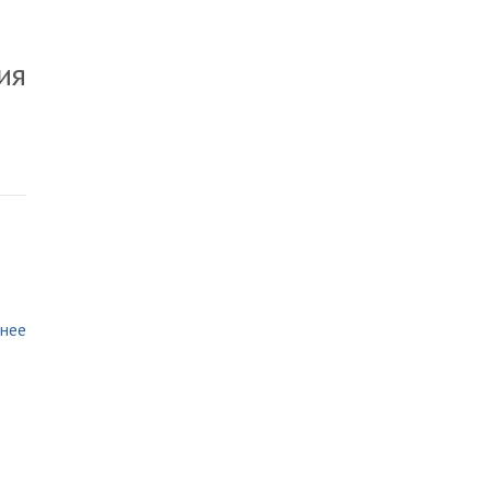
ия
нее