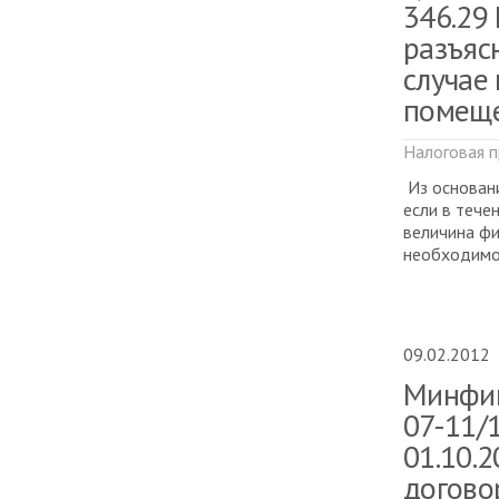
346.29
разъяс
случае
помещ
Налоговая п
Из основани
если в тече
величина фи
необходимо 
09.02.2012
Минфин 
07-11/1
01.10.
догово