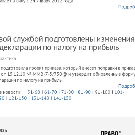
упает в силу с 24 января 2012 года.
Подроб
вой службой подготовлены изменения
декларации по налогу на прибыль
рактика
подготовила проект приказа, который внесет поправки в прика
 от 15.12.10 № ММВ-7-3/730@ и утвердит обновленные форму
арации по налогу на прибыль.
Подроб
 новости:
51-60
61-70
71-80
81-90
91-100
101-
20
121-130
131-140
141-150
ЯЗЬ