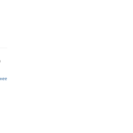
а
нее
и