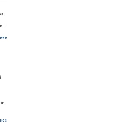
ов
и с
нее
в
ов,
нее