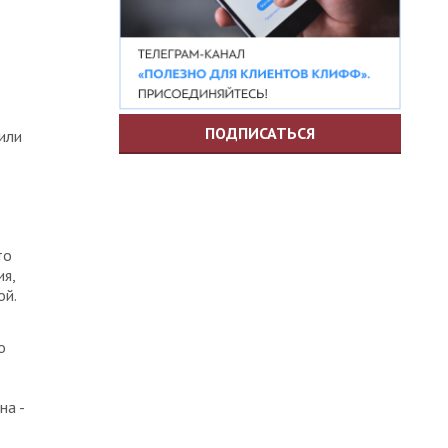
ПОДПИСАТЬСЯ
или
то
я,
ой.
о
на -