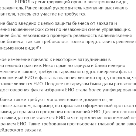
ЕГРЮЛ в регистрирующий орган в электронном виде,
к заявитель. Ранее новый руководитель компании выступал в
вителя, теперь его участие не требуется.
ие было введено с целью защиты бизнеса от захвата и
ния мошеннических схем по незаконной смене управляющих.
анее было невозможно проверить реальность волеизъявления
ов бизнеса, так как требовалось только предоставить решение 
 письменном виде✍️
ое изменение привело к некоторым затруднениям в
ительной практике. Некоторые нотариусы и банки неверно
менения в законе, требуя нотариального удостоверения факта
олномочий ЕИО и факта назначения ликвидатора, утверждая, ч
также является ЕИО. Позднее нотариусам были даны разъяснени
удостоверения факта избрания ЕИО стала более унифицированн
банки также требуют дополнительные документы, не
енные законом, например, нотариально оформленный протокол 
ликвидатора или о продлении полномочий ЕИО. Для них сложно
то ликвидатор не является ЕИО, и что продление полномочий не
бранием ЕИО. Такие требования противоречат главной цели зако
ейдерского захвата.