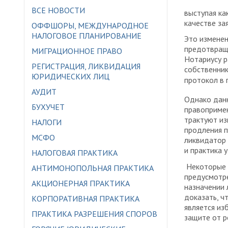
ВСЕ НОВОСТИ
выступая ка
качестве зая
ОФФШОРЫ, МЕЖДУНАРОДНОЕ
НАЛОГОВОЕ ПЛАНИРОВАНИЕ
Это изменен
предотвраще
МИГРАЦИОННОЕ ПРАВО
Нотариусу р
РЕГИСТРАЦИЯ, ЛИКВИДАЦИЯ
собственник
ЮРИДИЧЕСКИХ ЛИЦ
протокол в
АУДИТ
Однако данн
БУХУЧЕТ
правопримен
трактуют из
НАЛОГИ
продления п
МСФО
ликвидатор 
и практика 
НАЛОГОВАЯ ПРАКТИКА
Некоторые 
АНТИМОНОПОЛЬНАЯ ПРАКТИКА
предусмотр
АКЦИОНЕРНАЯ ПРАКТИКА
назначении 
доказать, ч
КОРПОРАТИВНАЯ ПРАКТИКА
является из
ПРАКТИКА РАЗРЕШЕНИЯ СПОРОВ
защите от р