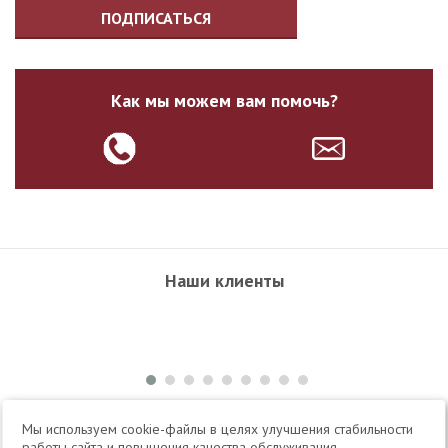
ПОДПИСАТЬСЯ
Как мы можем вам помочь?
Наши клиенты
+7 495 504-34-61
Мы используем cookie-файлы в целях улучшения стабильности
работы сайта и повышения качества обслуживания