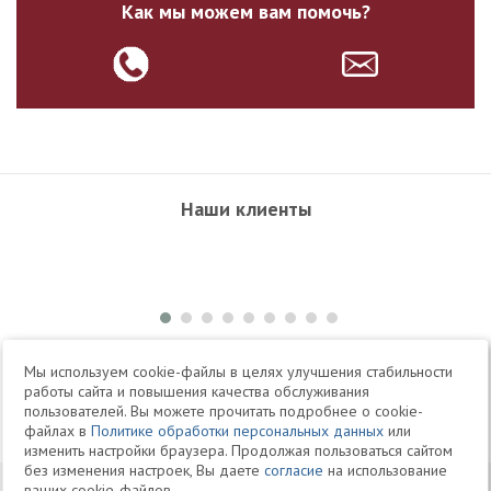
Как мы можем вам помочь?
Наши клиенты
+7 495 504-34-61
Мы используем cookie-файлы в целях улучшения стабильности
работы сайта и повышения качества обслуживания
пользователей. Вы можете прочитать подробнее о cookie-
Telegram
Max
файлах в
Политике обработки персональных данных
или
изменить настройки браузера. Продолжая пользоваться сайтом
без изменения настроек, Вы даете
согласие
на использование
© 1994-2026 Юридическая Фирма «Клифф»
Карта
ваших cookie-файлов.