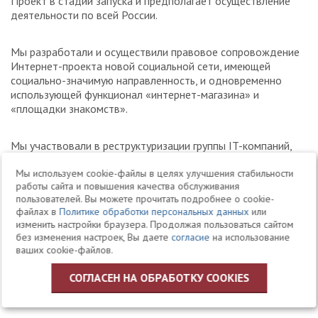
Проект в стадии запуска и предполагает осуществление
деятельности по всей России.
Мы разработали и осуществили правовое сопровождение
Интернет-проекта новой социальной сети, имеющей
социально-значимую направленность, и одновременно
использующей функционал «интернет-магазина» и
«площадки знакомств».
Мы участвовали в реструктуризации группы IT-компаний,
реализующих проект «биржа ссылок». Результат – новая
Мы используем cookie-файлы в целях улучшения стабильности
схема взаимодействия внутри компании позволила
работы сайта и повышения качества обслуживания
минимизировать возможные налоговые и гражданские
пользователей. Вы можете прочитать подробнее о cookie-
риски для всей группы.
файлах в
Политике обработки персональных данных
или
изменить настройки браузера. Продолжая пользоваться сайтом
без изменения настроек, Вы даете
согласие
на использование
Мы разработали и помогли создать новую платежную
ваших cookie-файлов.
систему. Результат – функционирующая и динамично
развивающаяся платежная система, применяющая систему
СОГЛАСЕН НА ОБРАБОТКУ COOKIES
расчетов посредством электронных денег и электронных
средств платежа.