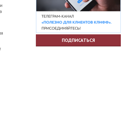
ли
а
ля
ПОДПИСАТЬСЯ
т