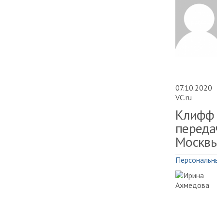
07.10.2020
VC.ru
Клифф 
переда
Москв
Персональн