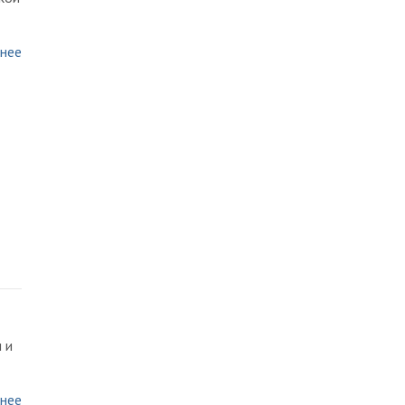
нее
 и
нее