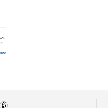
кой
но
нее