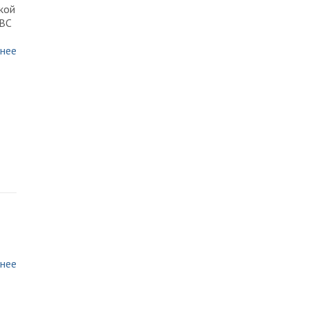
кой
 ВС
нее
нее