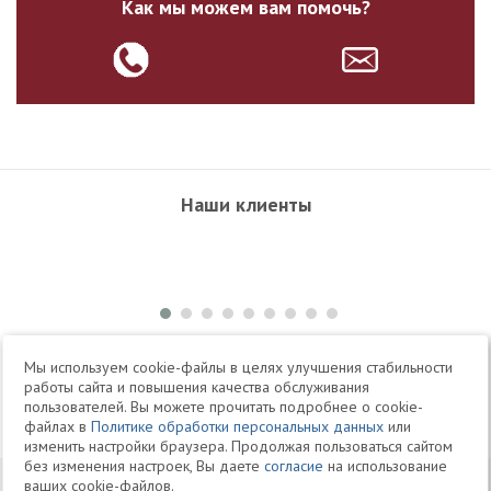
Как мы можем вам помочь?
Наши клиенты
+7 495 504-34-61
Мы используем cookie-файлы в целях улучшения стабильности
работы сайта и повышения качества обслуживания
пользователей. Вы можете прочитать подробнее о cookie-
Telegram
Max
файлах в
Политике обработки персональных данных
или
изменить настройки браузера. Продолжая пользоваться сайтом
без изменения настроек, Вы даете
согласие
на использование
© 1994-2026 Юридическая Фирма «Клифф»
Карта
ваших cookie-файлов.