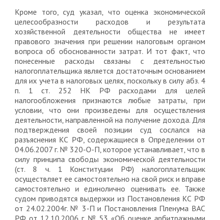
Кроме того, суд указал, что оценка экономической
целесообразности расходов и результата
хозяйственной деятельности общества не имеет
правового значения при решении налоговым органом
вопроса об обоснованности затрат. И тот факт, что
понесенные расходы связаны с деятельностью
налогоплательщика является достаточным основанием
для их учета в налоговых целях, поскольку в силу абз. 4
п. 1 ст. 252 НК РФ расходами для целей
налогообложения признаются любые затраты, при
условии, что они произведены для осуществления
деятельности, направленной на получение дохода. Для
подтверждения своей позиции суд сослался на
разъяснения КС РФ, содержащиеся в Определении от
04.06.2007 г. № 320-О-П, которое устанавливает, что в
силу принципа свободы экономической деятельности
(ст. 8 ч. 1 Конституции РФ) налогоплательщик
осуществляет ее самостоятельно на свой риск и вправе
самостоятельно и единолично оценивать ее. Также
судом приводятся выдержки из Постановления КС РФ
от 24.02.2004г. № 3-П и Постановления Пленума ВАС
РФ от 12.10.2006 г. № 53 «Об оценке арбитражными