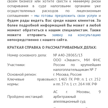
своем бизнесе или хотите свести к минимуму риски
оспаривания в суде налоговыми органами уже
осуществленных расходов по лицензионным
соглашениям –
мы готовы предложить свои услуги
и
будем рады видеть Вас среди наших клиентов. За
более подробной информацией Вы может в любой
момент обратиться к нашим специалистам. Также
можете отправить
заявку на консультацию
непосредственно с нашего сайта.
КРАТКАЯ СПРАВКА О РАССМАТРИВАЕМЫХ ДЕЛАХ:
Номер основного дела:
№ А40-28065/13
ООО «Эквант», МИ ФНС
Участники:
России по крупнейшим
налогоплательщикам № 7
Основной регион:
г. Москва, Россия
Ключевые правовые
ст. 1465 ГК РФ; п. 1 ст. 252
нормы:
и пп. 37 п. 1 ст. 264 НК РФ
АС г. Москвы, 9
Пройдено инстанций:
арбитражный
апелляционный суд