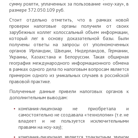
сумму роялти, уплаченных за пользование «ноу-хау», в
размере 372.050.109 руб.
Стоит отдельно отметить, что в рамках новой
проверки налоговые органы получили от своих
зарубежных коллег колоссальный объем информации,
который лег в основу доказательной базы. Были
получены ответы на запросы от уполномоченных
органов Ирландии, Швеции, Нидерландов, Германии,
Украины, Казахстана и Белоруссии. Такая обширная
география международного информационного обмена
в рамках одного дела по налоговым вопросам является
примером одного из уникальных случаев в российской
правовой практике.
Полученные данные привели налоговых органов к
дополнительным выводам:
компания-лицензиар не приобретала и
самостоятельно не создавала «технологии» (т.е. не
владеет и не пользуется исключительными
правами на ноу-хау);
компания-лицензиар является транзитным звеном