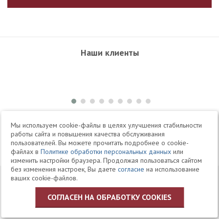
Наши клиенты
+7 495 504-34-61
Мы используем cookie-файлы в целях улучшения стабильности
работы сайта и повышения качества обслуживания
пользователей. Вы можете прочитать подробнее о cookie-
Telegram
Max
файлах в
Политике обработки персональных данных
или
изменить настройки браузера. Продолжая пользоваться сайтом
без изменения настроек, Вы даете
согласие
на использование
© 1994-2026 Юридическая Фирма «Клифф»
Карта
ваших cookie-файлов.
Юридические услуги, аудит, офшоры
сайта
СОГЛАСЕН НА ОБРАБОТКУ COOKIES
Политика ЗАО «Юридическая фирма «КЛИФФ» в отношении
обработки персональных данных пользователей